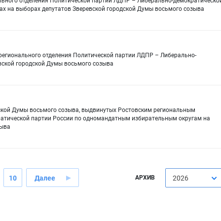
ального отделения Политической партии ЛДПР – Либерально-демократическо
ах на выборах депутатов Зверевской городской Думы восьмого созыва
регионального отделения Политической партии ЛДПР – Либерально-
вской городской Думы восьмого созыва
дской Думы восьмого созыва, выдвинутых Ростовским региональным
атической партии России по одномандатным избирательным округам на
зыва
10
Далее
АРХИВ
2026