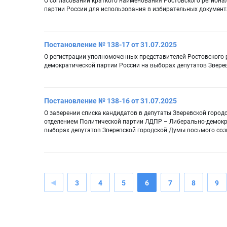
О согласовании краткого наименования Ростовского регион
партии России для использования в избирательных документ
Постановление № 138-17 от 31.07.2025
О регистрации уполномоченных представителей Ростовского 
демократической партии России на выборах депутатов Звере
Постановление № 138-16 от 31.07.2025
О заверении списка кандидатов в депутаты Зверевской горо
отделением Политической партии ЛДПР – Либерально-демокр
выборах депутатов Зверевской городской Думы восьмого со
3
4
5
6
7
8
9