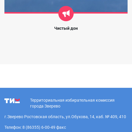
Чистый дон
Территориальная избирательная комиссия
города Зверево
г.Зверево Ростовская область, ул.Обухова, 14, каб. № 409, 410
Телефон: 8 (86355) 6-00-49 факс