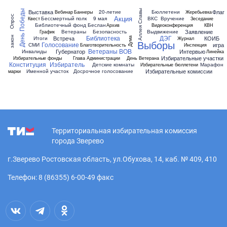
Выставка
Флаг
День Победы
20-летие
Аллея Славы
Бюллетени
Вебинар
Баннеры
Жеребьевка
Опрос
Акция
Бессмертный полк
9 мая
ВКС
Вручение
Квест
Зеседание
Библиотечный фонд
Беслан
Архив
Видеоконференция
КВН
Заявление
Ветераны
Безопасность
Выдвижение
График
Библиотека
ДЭГ
Встреча
КОИБ
закон
Итоги
Журнал
Дума
Выборы
Голосование
игра
СМИ
Благотворительность
Инспекция
Ветераны ВОВ
Губернатор
Интервью
Инвалиды
Линейка
Избирательные участки
Избирательные фонды
Глава Администрации
День Ветерана
Конституция
Избиратель
Детские комнаты
Марафон
Избирательные бюллетени
Избирательные комиссии
Именной участок
Досрочное голосование
марки
Территориальная избирательная комиссия
города Зверево
г.Зверево Ростовская область, ул.Обухова, 14, каб. № 409, 410
Телефон: 8 (86355) 6-00-49 факс