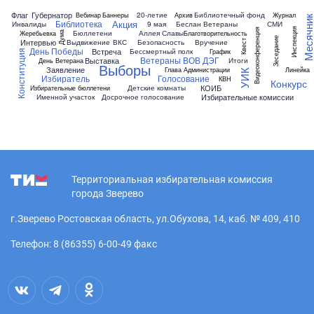
Флаг
Губернатор
20-летие
Библиотечный фонд
Вебинар
Баннеры
Архив
Журнал
Месячни
Акция
Библиотека
Инвалиды
9 мая
Беслан
Ветераны
СМИ
Инспекция
Видеоконференция
Бюллетени
Аллея Славы
Жеребьевка
Благотворительность
Дума
Зеседание
Интервью
Выдвижение
ВКС
Безопасность
Вручение
Квест
День Победы
Встреча
Бессмертный полк
График
Конституция
Ветераны ВОВ
ДЭГ
Выставка
Итоги
День Ветерана
Выборы
Заявление
Глава Администрации
Линейка
УИК
Избиратель
Голосование
КВН
Конкурс
КОИБ
Детские комнаты
Избирательные бюллетени
Избирательные комиссии
Именной участок
Досрочное голосование
Территориальная избирательная комиссия
города Зверево
г.Зверево Ростовская область, ул.Обухова, 14, каб. № 409, 410
Телефон: 8 (86355) 6-00-49 факс