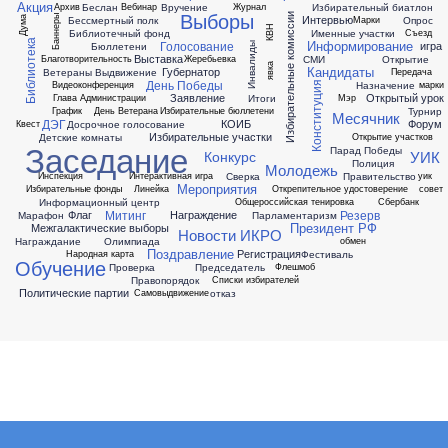
Акция
Беслан
Вручение
Избирательный биатлон
Архив
Вебинар
Журнал
Выборы
Избирательные комиссии
Интервью
Бессмертный полк
Опрос
Марки
Баннеры
Дума
КВН
Библиотечный фонд
Именные участки
Съезд
Информирование
Голосование
Библиотека
игра
Бюллетени
Инвалиды
Выставка
СМИ
Открытие
Благотворительность
Жеребьевка
явка
Кандидаты
Губернатор
Ветераны
Выдвижение
Передача
День Победы
Назначение
Видеоконференция
марки
Конституция
Заявление
Открытый урок
Итоги
Глава Администрации
Мэр
Турнир
График
День Ветерана
Избирательные бюллетени
Месячник
ДЭГ
КОИБ
Форум
Досрочное голосование
Квест
Избирательные участки
Детские комнаты
Открытие участков
Заседание
Парад Победы
УИК
Конкурс
Полиция
Молодежь
Сверка
Правительство
Инспекция
Интерактивная игра
уик
Мероприятия
Избирательные фонды
Линейка
Открепительное удостоверение
совет
Информационный центр
Общероссийская тенировка
Сбербанк
Митинг
Резерв
Флаг
Награждение
Марафон
Парламентаризм
Президент РФ
Межгалактические выборы
Новости ИКРО
Награждание
Олимпиада
обмен
Поздравление
Регистрация
Фестиваль
Народная карта
Обучение
Проверка
Председатель
Флешмоб
Правопорядок
Списки избирателей
Политические партии
отказ
Самовыдвижение