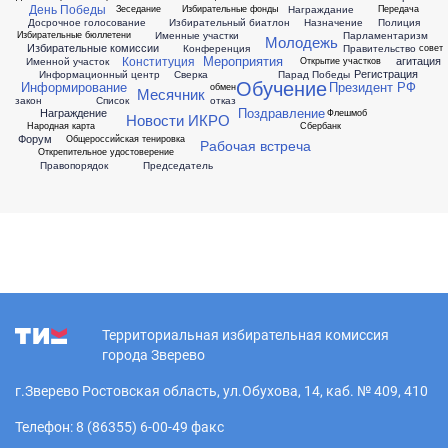
День Победы
Награждание
Зеседание
Избирательные фонды
Передача
Досрочное голосование
Избирательный биатлон
Назначение
Полиция
Именные участки
Парламентаризм
Избирательные бюллетени
Молодежь
Избирательные комиссии
Конференция
Правительство
совет
Мероприятия
Конституция
агитация
Именной участок
Открытие участков
Регистрация
Информационный центр
Сверка
Парад Победы
Обучение
Информирование
Президент РФ
обмен
Месячник
закон
Список
отказ
Поздравление
Награждение
Флешмоб
Новости ИКРО
Народная карта
Сбербанк
Форум
Общероссийская тенировка
Рабочая встреча
Открепительное удостоверение
Правопорядок
Председатель
Территориальная избирательная комиссия
города Зверево
г.Зверево Ростовская область, ул.Обухова, 14, каб. № 409, 410
Телефон: 8 (86355) 6-00-49 факс