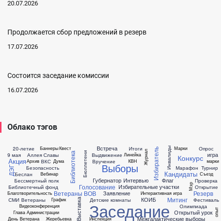
20.07.2026
Продолжается сбор предложений в резерв
17.07.2026
Состоится заседание комиссии
16.07.2026
Облако тэгов
Встреча
20-летие
Итоги
Опрос
Баннеры
Квест
Марки
Инвалиды
Избиратель
Журнал
Бюллетени
Библиотека
игра
9 мая
Аллея Славы
Выдвижение
Линейка
Конкурс
Акция
ВКС
Вручение
Архив
Дума
КВН
марки
Выборы
Безопасность
Марафон
Турнир
ДЭГ
Кандидаты
Беслан
Вебинар
Съезд
Губернатор
Интервью
Флаг
Бессмертный полк
Проверка
Мэр
Голосование
Избирательные участки
Библиотечный фонд
Открытие
Ветераны ВОВ
Резерв
Заявление
Благотворительность
Интерактивная игра
Митинг
КОИБ
СМИ
Ветераны
Детские комнаты
Фестиваль
График
Выставка
Заседание
Олимпиада
Видеоконференция
опыт
Открытый урок
Глава Администрации
Межгалактические выборы
День Ветерана
Жеребьевка
Инспекция