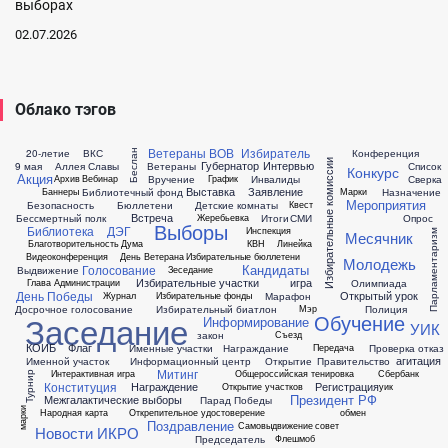
выборах
02.07.2026
Облако тэгов
Ветераны ВОВ
Избиратель
20-летие
ВКС
Конференция
Беслан
Избирательные комиссии
Губернатор
Интервью
9 мая
Аллея Славы
Ветераны
Список
Конкурс
Акция
Вручение
Инвалиды
Сверка
Архив
Вебинар
График
Выставка
Заявление
Библиотечный фонд
Назначение
Баннеры
Марки
Мероприятия
Безопасность
Бюллетени
Детские комнаты
Квест
Встреча
Бессмертный полк
Итоги
СМИ
Опрос
Жеребьевка
Выборы
Библиотека
ДЭГ
Инспекция
Парламентаризм
Месячник
Благотворительность
Дума
КВН
Линейка
Видеоконференция
День Ветерана
Избирательные бюллетени
Молодежь
Кандидаты
Голосование
Выдвижение
Зеседание
Избирательные участки
игра
Олимпиада
Глава Администрации
День Победы
Открытый урок
Марафон
Журнал
Избирательные фонды
Досрочное голосование
Избирательный биатлон
Полиция
Мэр
Заседание
Обучение
Информирование
УИК
закон
Съезд
КОИБ
Флаг
Именные участки
Награждание
Проверка
отказ
Передача
агитация
Именной участок
Информационный центр
Открытие
Правительство
Митинг
Интерактивная игра
Общероссийская тенировка
Сбербанк
Турнир
Конституция
Награждение
Регистрация
Открытие участков
уик
Президент РФ
Межгалактические выборы
Парад Победы
марки
Народная карта
Открепительное удостоверение
обмен
Поздравление
Самовыдвижение
совет
Новости ИКРО
Председатель
Флешмоб