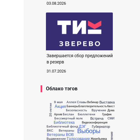
03.08.2026
Завершается сбор предложений
в резерв
31.07.2026
Облако тэгов
Выставка
9 мая
Аллея Славы
Вебинар
20-летие
Акция
Баннеры
Благотворительность
Квест
Безопасность
Вручение
Дума
Беслан
Бюллетени
Архив
График
Встреча
Бессмертный полк
СМИ
Библиотека
Видеоконференция
ДЭГ
Губернатор
Библиотечный фонд
Выборы
ВКС
Ветераны
Ветераны ВОВ
Голосование
Выдвижение
Жеребьевка