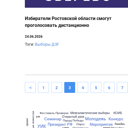
Избиратели Ростовской области смогут
проголосовать дистанционно
24.06.2026
Тэги:
Выборы
ДЭГ
1
2
3
4
5
6
7
Межгалактические выборы
КОИБ
Участковые комиссии
Фестиваль
Проверка
И
Открытый урок
уик
Молодежь
Семинар
Конкурс
проект
Парад Победы
Президент РФ
Мероприятия
Опрос
Линейка
УИК
Олимпиада
Марафон
совет
марки