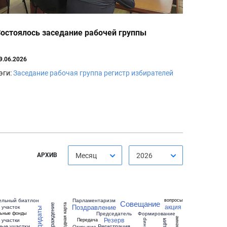
остоялось заседание рабочей группы
9.06.2026
эги:
Заседание
рабочая группа
регистр избирателей
АРХИВ
Месяц
2026
ельный биатлон
Парламентаризм
вопросы
Совещание
Поздравление
Народная карта
акция
Награждение
участок
Кандидаты
Председатель
Формирование
льные фонды
Резерв
вручение
участки
Передача
Турнир
ые участки
Регистрация
Открытие