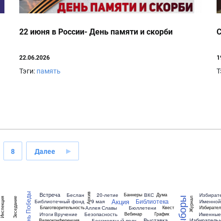
22 июня в России- День памяти и скорби
С
22.06.2026
1
Тэги:
память
Т
8
Далее
Встреча
Архив
День Победы
Беслан
20-летие
ВКС
Избират
Баннеры
Дума
Выборы
Журнал
нспекция
Зеседание
Акция
Библиотека
Библиотечный фонд
9 мая
Именной 
Аллея Славы
Бюллетени
Благотворительность
Квест
Избирате
Итоги
Вручение
Безопасность
Именные 
Вебинар
График
Выставка
Избирательн
Бессмертный полк
Видеоконференция