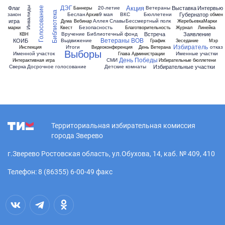
Акция
ДЭГ
Флаг
Выставка
Интервью
20-летие
Ветераны
Баннеры
Инвалиды
Голосование
Библиотека
Губернатор
закон
Беслан
9 мая
ВКС
Бюллетени
Архив
обмен
игра
Аллея Славы
Бессмертный полк
Дума
Вебинар
Жеребьевка
Марки
Безопасность
марки
Квест
Благотворительность
Журнал
Линейка
Встреча
Заявление
Вручение
Библиотечный фонд
КВН
Ветераны ВОВ
КОИБ
Выдвижение
График
Зеседание
Мэр
Избиратель
Итоги
отказ
Инспекция
Видеоконференция
День Ветерана
Выборы
Именной участок
Именные участки
Глава Администрации
День Победы
СМИ
Интерактивная игра
Избирательные бюллетени
Избирательные участки
Сверка
Досрочное голосование
Детские комнаты
Территориальная избирательная комиссия
города Зверево
г.Зверево Ростовская область, ул.Обухова, 14, каб. № 409, 410
Телефон: 8 (86355) 6-00-49 факс