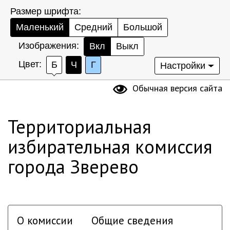
Размер шрифта:
Маленький
Средний
Большой
Изображения:
Вкл
Выкл
Цвет:
Б
Ч
Г
Настройки
Обычная версия сайта
Территориальная
избирательная комиссия
города Зверево
О комиссии
Общие сведения