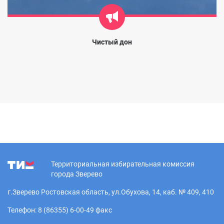
Чистый дон
Территориальная избирательная комиссия
города Зверево
г.Зверево Ростовская область, ул.Обухова, 14, каб. № 409, 410
Телефон: 8 (86355) 6-00-49 факс