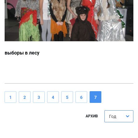
выборы в лесу
1
2
3
4
5
6
7
АРХИВ
Год